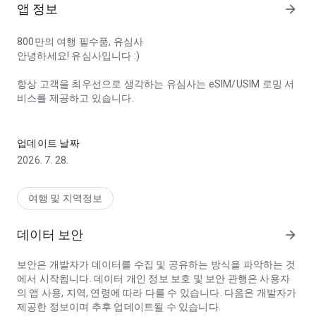
앱 정보
arrow_forward
800만의 여행 필수품, 유심사
안녕하세요! 유심사입니다 :)
항상 고객을 최우선으로 생각하는 유심사는 eSIM/USIM 로밍 서
비스를 제공하고 있습니다.
800만 이상 이용한 해외여행 필수템 유심사. 글로벌 최저가와 편리
★ '내 손 안의 유심사' 주요 기능 및 서비스
업데이트 날짜
· 글로벌 최저가 제공
2026. 7. 28.
· 전세계 eSIM/USIM 구매 및 활성화
· 매일 매일 다양한 혜택 제공
· 데이터 사용량 조회 및 충전, 연장 가능
여행 및 지역정보
· 365일 24시간 고객센터 운영
· 편리한 eSIM 설치
데이터 보안
arrow_forward
· 상세한 설치가이드 제공
· 현지에서의 무료전화 제공
보안은 개발자가 데이터를 수집 및 공유하는 방식을 파악하는 것
· 유심사케어 무료 보상 프로그램 제공
에서 시작됩니다. 데이터 개인 정보 보호 및 보안 관행은 사용자
의 앱 사용, 지역, 연령에 따라 다를 수 있습니다. 다음은 개발자가
전 세계에서 저렴하고 편리한 eSIM 로밍 서비스를 경험해 보세
제공한 정보이며 추후 업데이트될 수 있습니다.
요.