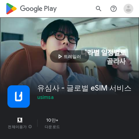
google_logo Play
search
help_outline
play_arrow
트레일러
유심사 - 글로벌 eSIM 서비스
usimsa
10만+
전체이용가
info
다운로드