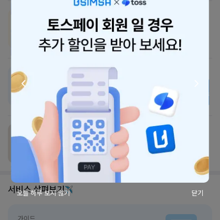
유심사케어,
최대 30만원까지 보상해요
eSIM 지원 기종,
구매 전 체크해 보세요
USIM 총알배송으로
오늘 받아보세요
서비스 살펴보기
오늘 하루 보지 않기
닫기
가이드