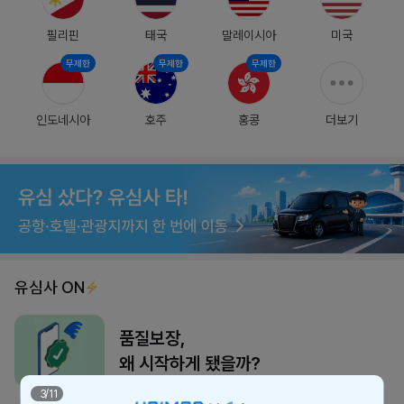
필리핀
태국
말레이시아
미국
무제한
무제한
무제한
인도네시아
호주
홍콩
더보기
유심사 ON
품질보장,
왜 시작하게 됐을까?
3
/
11