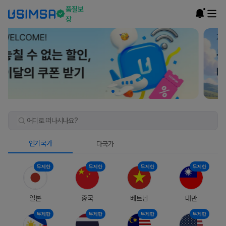
품질보
장
어디로 떠나시나요?
인기국가
다국가
무제한
무제한
무제한
무제한
일본
중국
베트남
대만
무제한
무제한
무제한
무제한